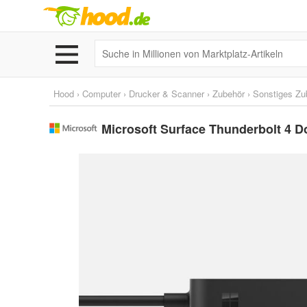
Hood
›
Computer
›
Drucker & Scanner
›
Zubehör
›
Sonstiges Zu
Microsoft Surface Thunderbolt 4 D