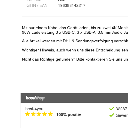
GTIN / EAN:
196388142217
best-4you
32287 
100% positiv
Gewerb