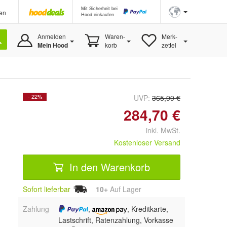
Mit Sicherheit bei
en
Hood einkaufen
Anmelden
Waren-
Merk-
Mein Hood
korb
zettel
- 22%
UVP:
365,99 €
284,70 €
inkl. MwSt.
Kostenloser Versand
In den Warenkorb
Sofort lieferbar
10+
Auf Lager
Zahlung
,
, Kreditkarte,
Lastschrift, Ratenzahlung, Vorkasse