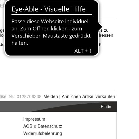
EE-Reg.-Nr.
:
DE 32276890
tikel Nr.:
0128706238
Melden
|
Ähnlichen
Artikel verkaufen
Platin
Impressum
AGB
&
Datenschutz
Widerrufsbelehrung