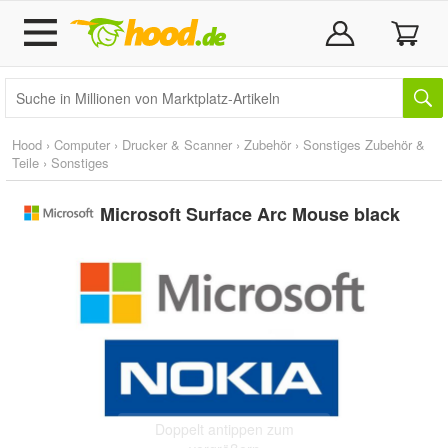
Hood
›
Computer
›
Drucker & Scanner
›
Zubehör
›
Sonstiges Zubehör &
Teile
›
Sonstiges
Microsoft Surface Arc Mouse black
Doppelt antippen zum