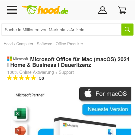
Hood
›
Computer
›
Software
›
Office-Produkte
Microsoft Office für Mac (macOS) 2024
I Home & Business I Dauerlizenz
100% Online Aktivierung + Support
50