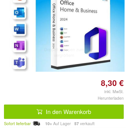
Doppelt antippen zum
vergrößern
8,30 €
inkl. MwSt.
Herunterladen
In den Warenkorb
Sofort lieferbar
10+
Auf Lager
57
 verkauft