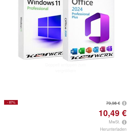
Doppelt antippen zum
vergrößern
- 87%
79,98 €
10,49 €
MwSt.
Herunterladen