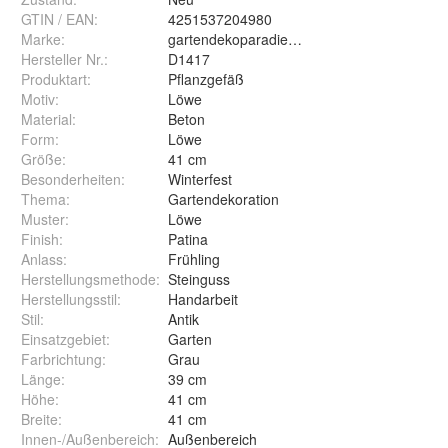
GTIN / EAN:
4251537204980
Marke:
gartendekoparadies.de
Hersteller Nr.:
D1417
Produktart
:
Pflanzgefäß
Motiv
:
Löwe
Material
:
Beton
Form
:
Löwe
Größe
:
41 cm
Besonderheiten
:
Winterfest
Thema
:
Gartendekoration
Muster
:
Löwe
Finish
:
Patina
Anlass
:
Frühling
Herstellungsmethode
:
Steinguss
Herstellungsstil
:
Handarbeit
Stil
:
Antik
Einsatzgebiet
:
Garten
Farbrichtung
:
Grau
Länge
:
39 cm
Höhe
:
41 cm
Breite
:
41 cm
Innen-/Außenbereich
:
Außenbereich