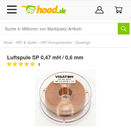
Hood
›
HiFi & Audio
›
HiFi-Komponenten
›
Sonstige
Luftspule SP 0,47 mH / 0,6 mm
1
Doppelt antippen zum
vergrößern