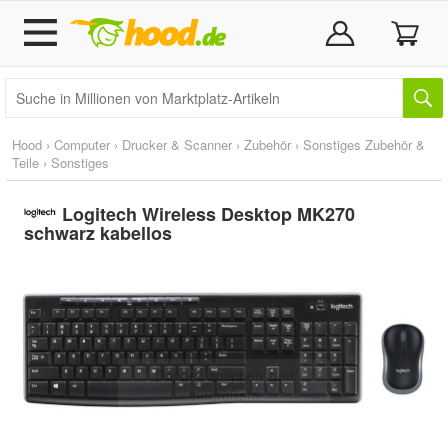
Hood
›
Computer
›
Drucker & Scanner
›
Zubehör
›
Sonstiges Zubehör &
Teile
›
Sonstiges
Logitech Wireless Desktop MK270
schwarz kabellos
Doppelt antippen zum
vergrößern