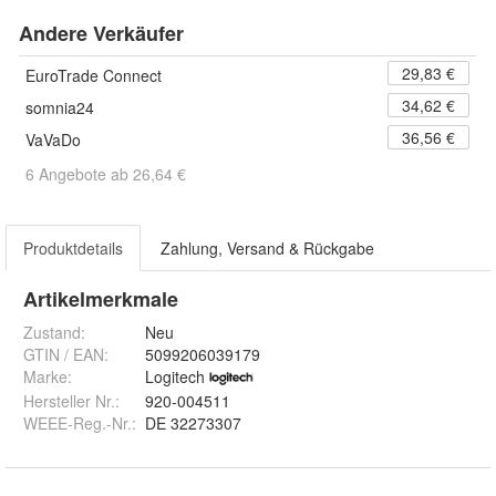
Andere Verkäufer
29,83 €
EuroTrade Connect
34,62 €
somnia24
36,56 €
VaVaDo
6 Angebote ab 26,64 €
Produktdetails
Zahlung, Versand & Rückgabe
Artikelmerkmale
Zustand:
Neu
GTIN / EAN:
5099206039179
Marke:
Logitech
Hersteller Nr.:
920-004511
WEEE-Reg.-Nr.
:
DE 32273307