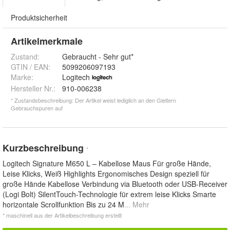
Produktsicherheit
Artikelmerkmale
Zustand:
Gebraucht - Sehr gut*
GTIN / EAN:
5099206097193
Marke:
Logitech
Hersteller Nr.:
910-006238
* Zustandsbeschreibung: Der Artikel weist lediglich an den Gleitern
Gebrauchspuren auf
Kurzbeschreibung
*
Logitech Signature M650 L – Kabellose Maus Für große Hände,
Leise Klicks, Weiß Highlights Ergonomisches Design speziell für
große Hände Kabellose Verbindung via Bluetooth oder USB-Receiver
(Logi Bolt) SilentTouch-Technologie für extrem leise Klicks Smarte
horizontale Scrollfunktion Bis zu 24 M
... Mehr
* maschinell aus der Artikelbeschreibung erstellt