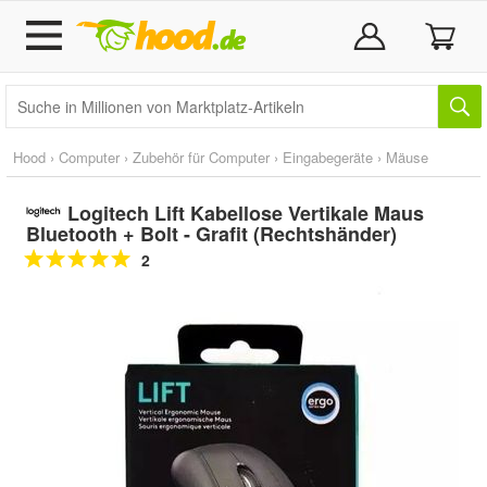
Hood
›
Computer
›
Zubehör für Computer
›
Eingabegeräte
›
Mäuse
Logitech Lift Kabellose Vertikale Maus
Bluetooth + Bolt - Grafit (Rechtshänder)
2