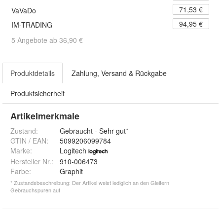
71,53 €
VaVaDo
94,95 €
IM-TRADING
5 Angebote ab 36,90 €
Produktdetails
Zahlung, Versand & Rückgabe
Produktsicherheit
Artikelmerkmale
Zustand:
Gebraucht - Sehr gut*
GTIN / EAN:
5099206099784
Marke:
Logitech
Hersteller Nr.:
910-006473
Farbe
:
Graphit
* Zustandsbeschreibung: Der Artikel weist lediglich an den Gleitern
Gebrauchspuren auf