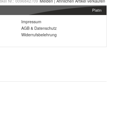
tikel Nr.:
0096842709
Melden
|
Ähnlichen
Artikel verkaufen
Platin
Impressum
AGB
&
Datenschutz
Widerrufsbelehrung