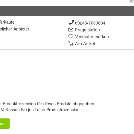
Ar
erkäufe
09243-7009804
lich
er Anbieter
Frage stellen
Verkäufer merken
Alle Artikel
e Produktrezension für dieses Produkt abgegeben.
.
Verfassen Sie jetzt eine Produktrezension
.
sen