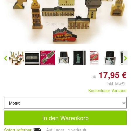
Doppelt antippen zum
vergrößern
17,95 €
ab
inkl. MwSt.
Kostenloser Versand
In den Warenkorb
Sofort lieferbar
Auf Lager
1
 verkauft