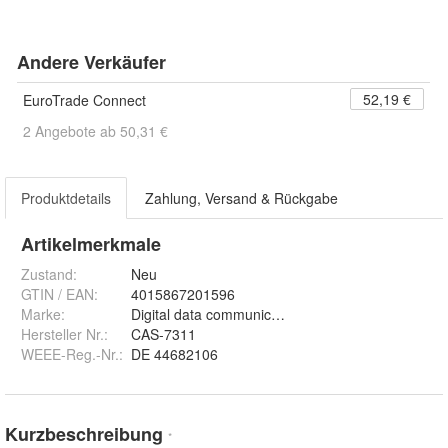
Andere Verkäufer
52,19 €
EuroTrade Connect
2 Angebote ab 50,31 €
Produktdetails
Zahlung, Versand & Rückgabe
Artikelmerkmale
Zustand:
Neu
GTIN / EAN:
4015867201596
Marke:
Digital data communication
Hersteller Nr.:
CAS-7311
WEEE-Reg.-Nr.
:
DE 44682106
Kurzbeschreibung
*