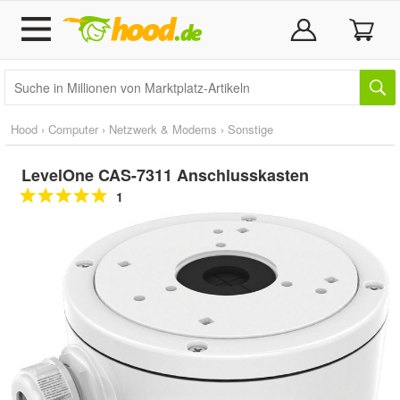
Hood
›
Computer
›
Netzwerk & Modems
›
Sonstige
LevelOne CAS-7311 Anschlusskasten
1