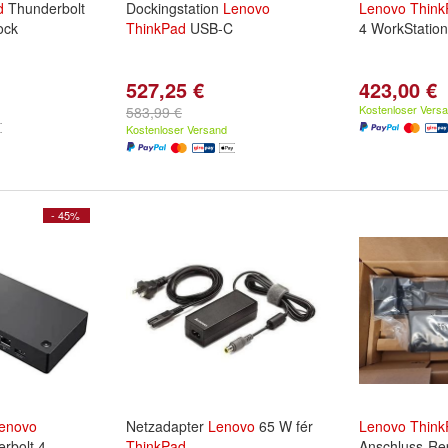
d
Thunderbolt
Dockingstation
Lenovo
Lenovo
Think
ock
ThinkPad
USB-C
4 WorkStatio
527,25 €
423,00 €
Kostenloser Vers
583,99 €
Kostenloser Versand
- 45%
enovo
Netzadapter
Lenovo
65 W fér
Lenovo
Think
rbolt 4
ThinkPad
Anschluss-Rep