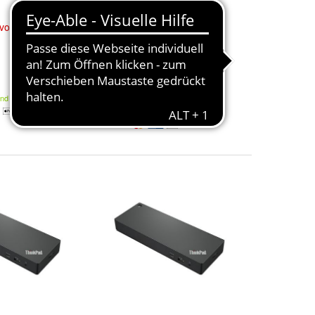
vo
ThinkPad
Dockingstation
Lenovo
ThinkPad
Thunderbolt 4
513,88 €
and
662,99 €
Kostenloser Versand