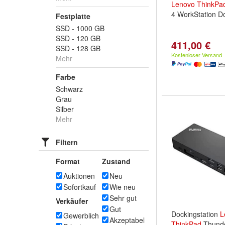
Lenovo
ThinkPa
4 WorkStation D
Festplatte
SSD - 1000 GB
SSD - 120 GB
411,00 €
SSD - 128 GB
Kostenloser Versand
Mehr
Farbe
Schwarz
Grau
Silber
Mehr
Filtern
Format
Zustand
Auktionen
Neu
Sofortkauf
Wie neu
Sehr gut
Verkäufer
Gut
Dockingstation
L
Gewerblich
Akzeptabel
ThinkPad
Thunde