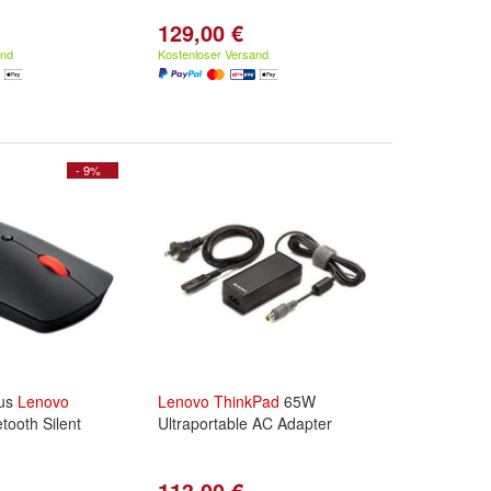
129,00 €
and
Kostenloser Versand
- 9%
aus
Lenovo
Lenovo
ThinkPad
65W
tooth Silent
Ultraportable AC Adapter
113,00 €