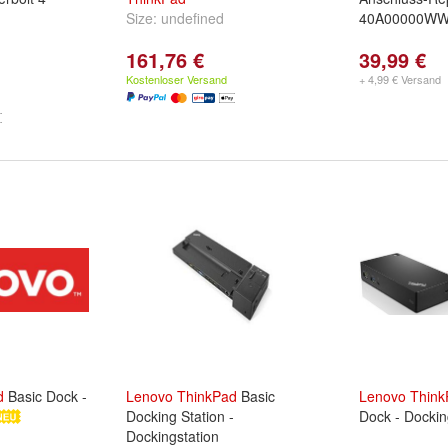
Size:
undefined
40A00000WW
161,76 €
39,99 €
Kostenloser Versand
+ 4,99 € Versand
d
Basic Dock -
Lenovo
ThinkPad
Basic
Lenovo
Think
Docking Station -
Dock - Dockin
Dockingstation