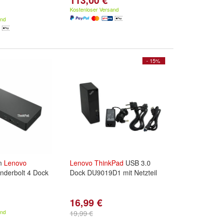
Kostenloser Versand
and
- 15%
on
Lenovo
Lenovo
ThinkPad
USB 3.0
derbolt 4 Dock
Dock DU9019D1 mit Netzteil
16,99 €
and
19,99 €