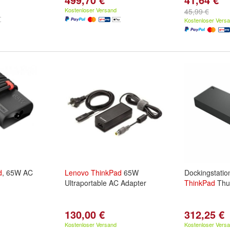
Kostenloser Versand
45,99 €
Kostenloser Vers
d
, 65W AC
Lenovo
ThinkPad
65W
Dockingstati
Ultraportable AC Adapter
ThinkPad
Thun
130,00 €
312,25 €
Kostenloser Versand
Kostenloser Vers