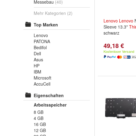
Messebau
(40)
Mehr Kategorien
(2)
Lenovo
Lenovo
N
Top Marken
Sleeve 13.3"
Thi
schwarz
Lenovo
PATONA
49,18 €
Bedifol
Kostenloser Versand
Dell
Asus
HP
IBM
Microsoft
AccuCell
Eigenschaften
Arbeitsspeicher
8 GB
4 GB
16 GB
12 GB