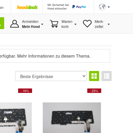
Mit Sicherheit bei
en
Hood einkaufen
Anmelden
Waren-
Merk-
Mein Hood
korb
zettel
verfügbar.
Mehr Informationen zu diesem Thema.
- 16%
- 23%