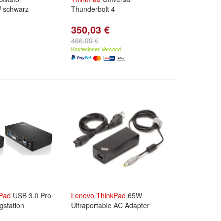
 schwarz
Thunderbolt 4
350,03 €
466,99 €
Kostenloser Versand
Pad
USB 3.0 Pro
Lenovo
ThinkPad
65W
gstation
Ultraportable AC Adapter