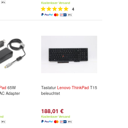
Kostenloser Versand
4
Pad
65W
Tastatur
Lenovo
ThinkPad
T15
 AC Adapter
beleuchtet
188,01 €
and
Kostenloser Versand