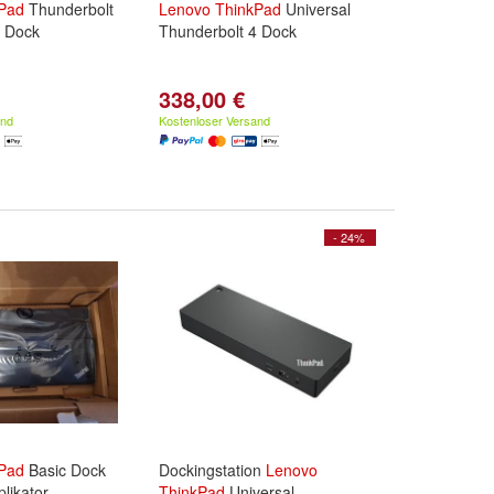
Pad
Thunderbolt
Lenovo
ThinkPad
Universal
n Dock
Thunderbolt 4 Dock
338,00 €
and
Kostenloser Versand
- 24%
Pad
Basic Dock
Dockingstation
Lenovo
likator
ThinkPad
Universal