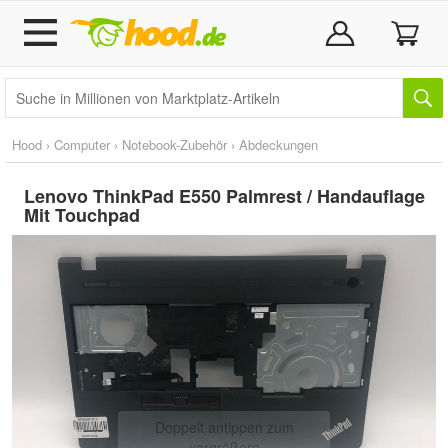
Hood
›
Computer
›
Notebook-Zubehör
›
Abdeckungen
Lenovo ThinkPad E550 Palmrest / Handauflage
Mit Touchpad
Doppelt antippen zum
vergrößern