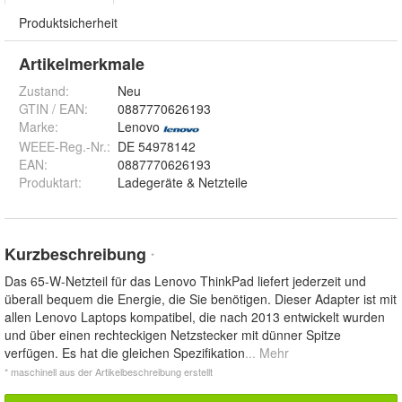
Produktsicherheit
Artikelmerkmale
Zustand:
Neu
GTIN / EAN:
0887770626193
Marke:
Lenovo
WEEE-Reg.-Nr.
:
DE 54978142
EAN
:
0887770626193
Produktart
:
Ladegeräte & Netzteile
Kurzbeschreibung
*
Das 65-W-Netzteil für das Lenovo ThinkPad liefert jederzeit und
überall bequem die Energie, die Sie benötigen. Dieser Adapter ist mit
allen Lenovo Laptops kompatibel, die nach 2013 entwickelt wurden
und über einen rechteckigen Netzstecker mit dünner Spitze
verfügen. Es hat die gleichen Spezifikation
... Mehr
* maschinell aus der Artikelbeschreibung erstellt