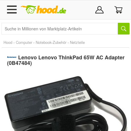
Hood
›
Computer
›
Notebook-Zubehör
›
Netzteile
Lenovo Lenovo ThinkPad 65W AC Adapter
(0B47484)