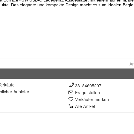
Ar
erkäufe
33184605207
lich
er Anbieter
Frage stellen
Verkäufer merken
Alle Artikel