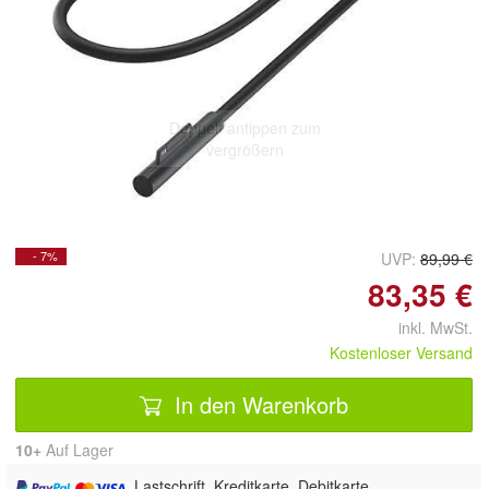
Doppelt antippen zum
vergrößern
- 7%
UVP:
89,99 €
83,35 €
inkl. MwSt.
Kostenloser Versand
In den Warenkorb
10+
Auf Lager
, Lastschrift, Kreditkarte, Debitkarte,