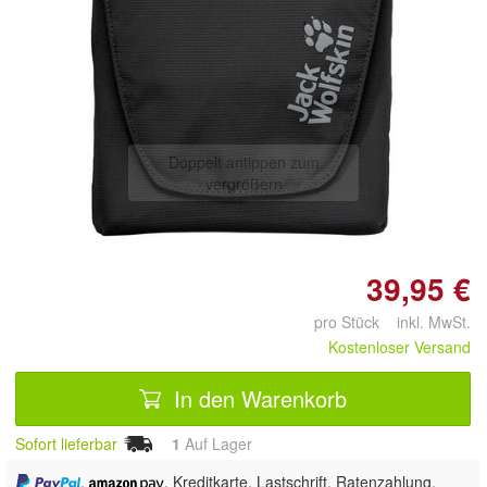
Doppelt antippen zum
vergrößern
39,95 €
pro Stück inkl. MwSt.
Kostenloser Versand
In den Warenkorb
Sofort lieferbar
1
Auf Lager
,
, Kreditkarte, Lastschrift, Ratenzahlung,