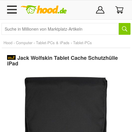
Hood
›
Computer
›
Tablet-PCs & iPads
›
Tablet-PCs
Jack Wolfskin Tablet Cache Schutzhülle
iPad