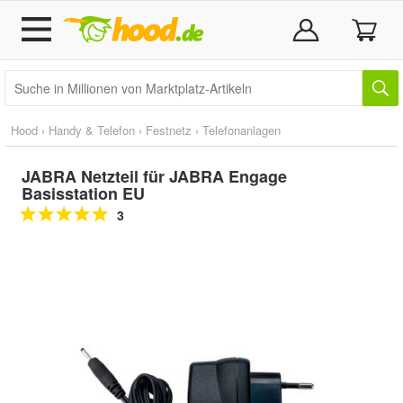
Hood
›
Handy & Telefon
›
Festnetz
›
Telefonanlagen
JABRA Netzteil für JABRA Engage
Basisstation EU
3