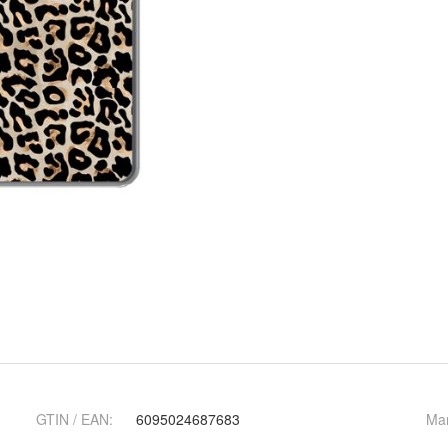
GTIN / EAN:
6095024687683
Ma