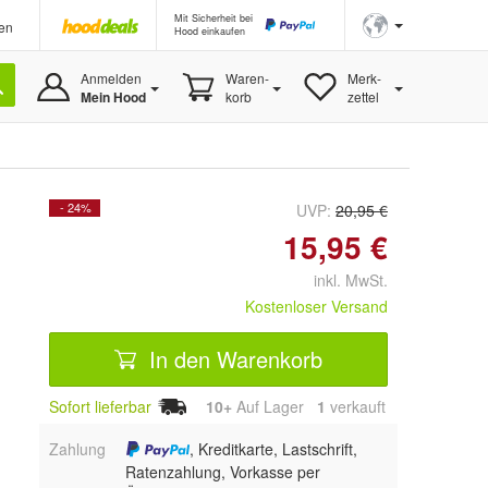
Mit Sicherheit bei
en
Hood einkaufen
Anmelden
Waren-
Merk-
Mein Hood
korb
zettel
- 24%
UVP:
20,95 €
15,95 €
inkl. MwSt.
Kostenloser Versand
In den Warenkorb
Sofort lieferbar
10+
Auf Lager
1
 verkauft
Zahlung
, Kreditkarte, Lastschrift,
Ratenzahlung, Vorkasse per