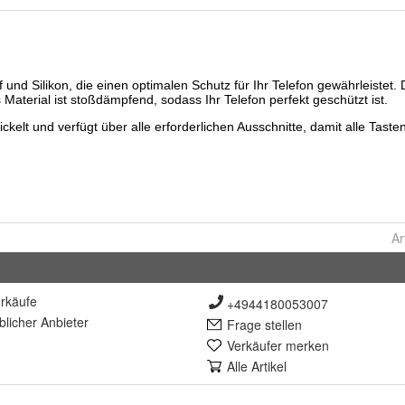
Ar
rkäufe
+4944180053007
lich
er Anbieter
Frage stellen
Verkäufer merken
Alle Artikel