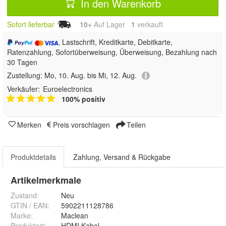
In den Warenkorb
Sofort lieferbar
10+
Auf Lager
1
 verkauft
, Lastschrift, Kreditkarte, Debitkarte,
Ratenzahlung, Sofortüberweisung, Überweisung, Bezahlung nach
30 Tagen
Zustellung:
Mo, 10. Aug. bis Mi, 12. Aug.
Verkäufer:
Euroelectronics
100% positiv
Merken
Preis vorschlagen
Teilen
Produktdetails
Zahlung, Versand & Rückgabe
Artikelmerkmale
Zustand:
Neu
GTIN / EAN:
5902211128786
Marke:
Maclean
Produktart
:
HDMI Kabel