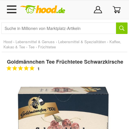
Hood
›
Lebensmittel & Genuss
›
Lebensmittel & Spezialitäten
›
Kaffee,
Kakao & Tee
›
Tee
›
Früchtetee
Goldmännchen Tee Früchtetee Schwarzkirsche
1