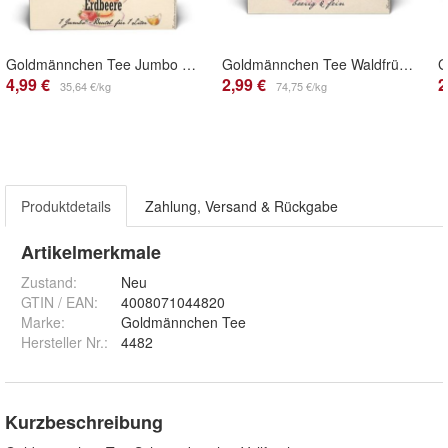
Goldmännchen Tee Jumbo Erdbeer Sahne
Goldmännchen Tee Waldfrüchte
4,99 €
2,99 €
2
35,64 €/kg
74,75 €/kg
Produktdetails
Zahlung, Versand & Rückgabe
Artikelmerkmale
Zustand:
Neu
GTIN / EAN:
4008071044820
Marke:
Goldmännchen Tee
Hersteller Nr.:
4482
Kurzbeschreibung