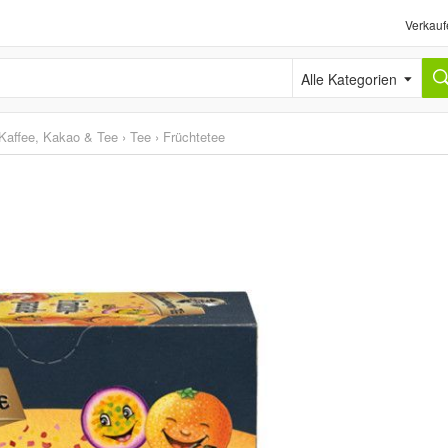
Verkauf
Alle Kategorien
Kaffee, Kakao & Tee
›
Tee
›
Früchtetee