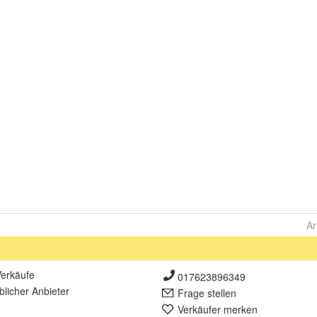
Ar
erkäufe
017623896349
lich
er Anbieter
Frage stellen
Verkäufer merken