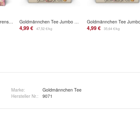
Goldmännchen Tee Beerenschlitten
Goldmännchen Tee Jumbo Apfelernte
4,99 €
4,99 €
47,52 €/kg
35,64 €/kg
Marke:
Goldmännchen Tee
Hersteller Nr.:
9071