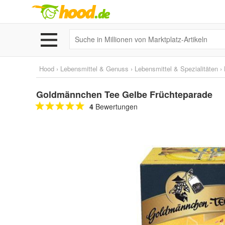
Hood
›
Lebensmittel & Genuss
›
Lebensmittel & Spezialitäten
›
Goldmännchen Tee Gelbe Früchteparade
4
Bewertungen