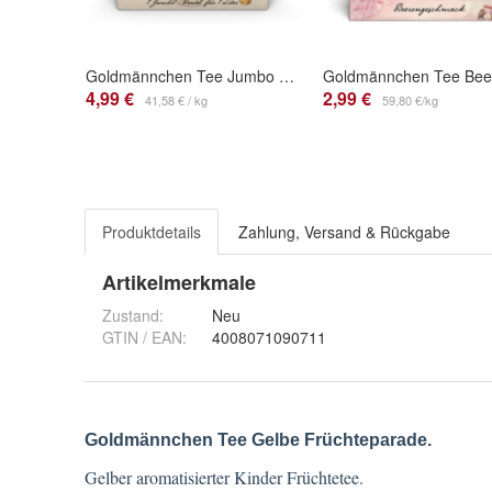
Goldmännchen Tee Jumbo Fenchel Anis Kümmel
4,99 €
2,99 €
41,58 € / kg
59,80 €/kg
Produktdetails
Zahlung, Versand & Rückgabe
Artikelmerkmale
Zustand:
Neu
GTIN / EAN:
4008071090711