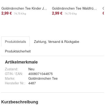
Goldmännchen Tee Kinder Jupp Jupp Apfel Limette
Goldmännchen Tee Waldfrüchte
2,99 €
2,99 €
6
74,75 €/kg
74,75 €/kg
Produktdetails
Zahlung, Versand & Rückgabe
Produktsicherheit
Artikelmerkmale
Zustand:
Neu
GTIN / EAN:
4008071044875
Marke:
Goldmännchen Tee
Hersteller Nr.:
4487
Kurzbeschreibung