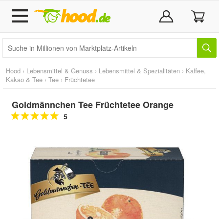
Hood
›
Lebensmittel & Genuss
›
Lebensmittel & Spezialitäten
›
Kaffee,
Kakao & Tee
›
Tee
›
Früchtetee
Goldmännchen Tee Früchtetee Orange
5