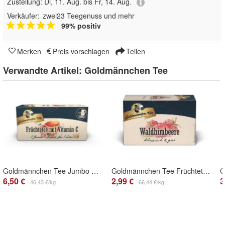
Zustellung:
Di, 11. Aug. bis Fr, 14. Aug.
Verkäufer:
zwei23 Teegenuss und mehr
99% positiv
Merken
Preis vorschlagen
Teilen
Verwandte Artikel:
Goldmännchen Tee
Goldmännchen Tee Jumbo Früchtetee Vitamin C
Goldmännchen Tee Früchtetee Waldhimbeere
6,50 €
2,99 €
3
46,43 €/kg
66,44 €/kg