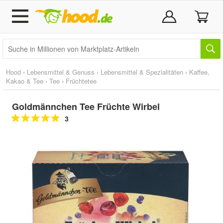
Hood
›
Lebensmittel & Genuss
›
Lebensmittel & Spezialitäten
›
Kaffee,
Kakao & Tee
›
Tee
›
Früchtetee
Goldmännchen Tee Früchte Wirbel
3