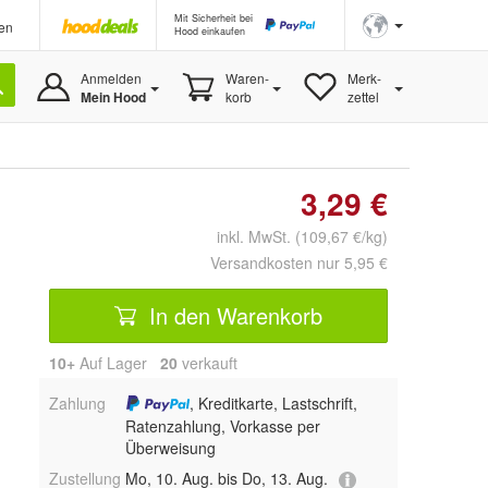
Mit Sicherheit bei
en
Hood einkaufen
Anmelden
Waren-
Merk-
Mein Hood
korb
zettel
3,29 €
inkl. MwSt. (109,67 €/kg)
Versandkosten nur 5,95 €
In den Warenkorb
10+
Auf Lager
20
 verkauft
Zahlung
, Kreditkarte, Lastschrift,
Ratenzahlung, Vorkasse per
Überweisung
Zustellung
Mo, 10. Aug. bis Do, 13. Aug.