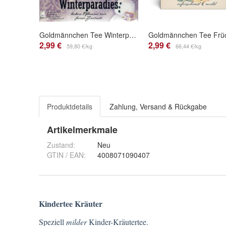
Goldmännchen Tee Winterparadies Pflaume Zimt
2,99 €
2,99 €
59,80 €/kg
66,44 €/kg
Produktdetails
Zahlung, Versand & Rückgabe
Artikelmerkmale
Zustand:
Neu
GTIN / EAN:
4008071090407