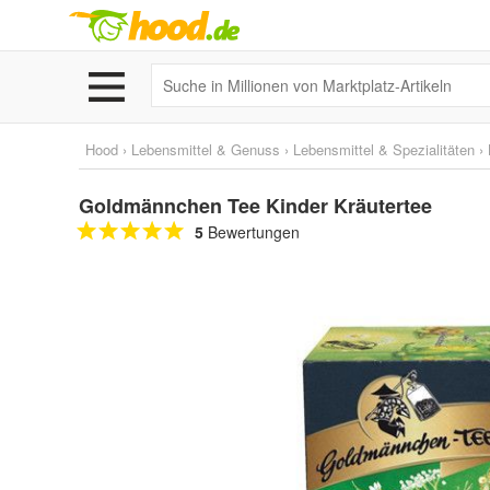
Hood
›
Lebensmittel & Genuss
›
Lebensmittel & Spezialitäten
›
Goldmännchen Tee Kinder Kräutertee
5
Bewertungen