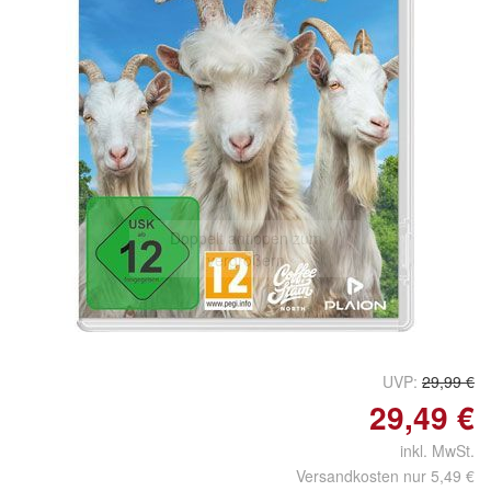
Doppelt antippen zum
vergrößern
UVP:
29,99 €
29,49 €
inkl. MwSt.
Versandkosten nur 5,49 €