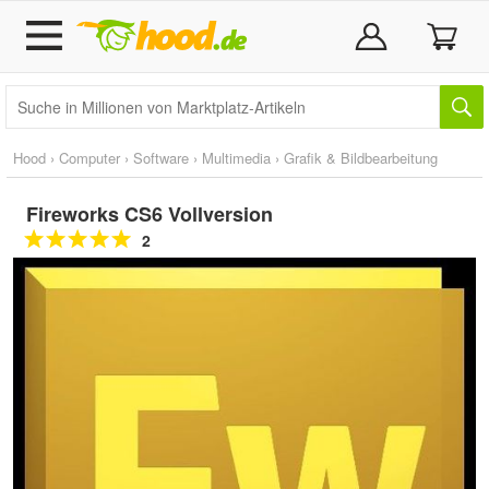
Hood
›
Computer
›
Software
›
Multimedia
›
Grafik & Bildbearbeitung
Fireworks CS6 Vollversion
2