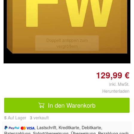
Doppelt antippen zum
vergrößern
129,99 €
inkl. MwSt.
Herunterladen
In den Warenkorb
5
Auf Lager
3
 verkauft
, Lastschrift, Kreditkarte, Debitkarte,
Ratenzahlung, Sofortüberweisung, Überweisung, Bezahlung nach