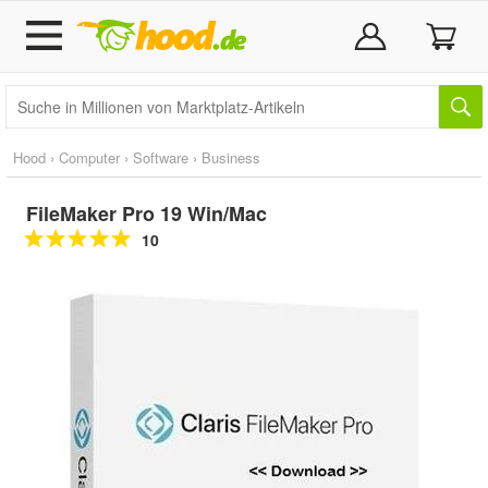
Hood
›
Computer
›
Software
›
Business
FileMaker Pro 19 Win/Mac
10