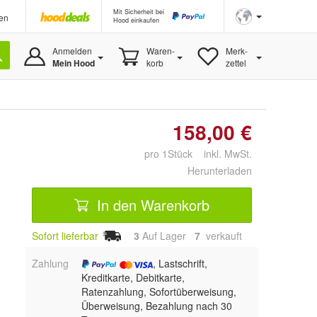
Mit Sicherheit bei
en
Hood einkaufen
Anmelden
Waren-
Merk-
Mein Hood
korb
zettel
158,00 €
pro 1Stück inkl. MwSt.
Herunterladen
In den Warenkorb
Sofort lieferbar
3
Auf Lager
7
 verkauft
Zahlung
, Lastschrift,
Kreditkarte, Debitkarte,
Ratenzahlung, Sofortüberweisung,
Überweisung, Bezahlung nach 30