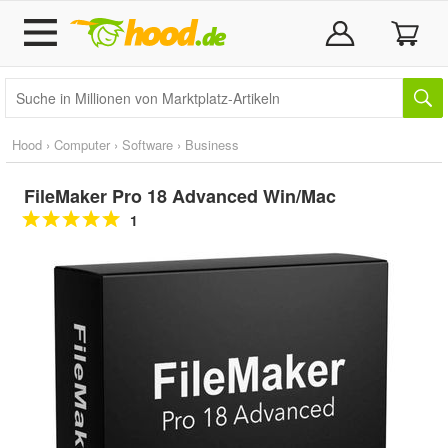
Hood
›
Computer
›
Software
›
Business
FileMaker Pro 18 Advanced Win/Mac
1