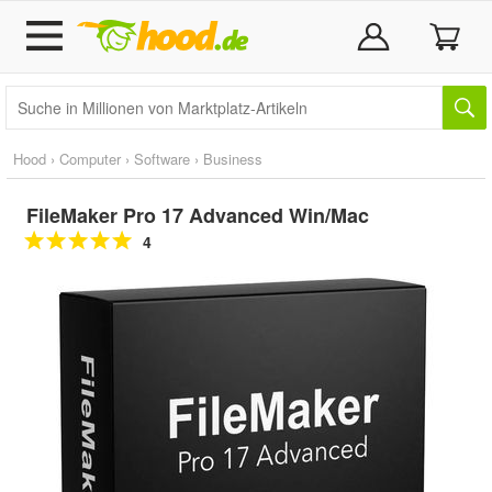
Hood
›
Computer
›
Software
›
Business
FileMaker Pro 17 Advanced Win/Mac
4