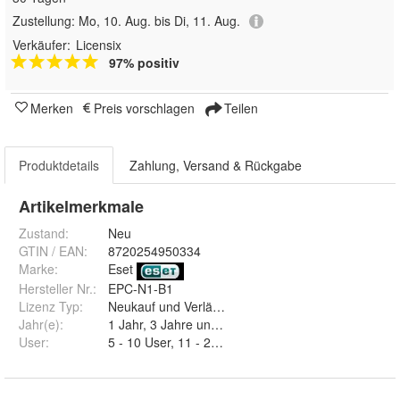
Zustellung:
Mo, 10. Aug. bis Di, 11. Aug.
Verkäufer:
Licensix
97% positiv
Merken
Preis vorschlagen
Teilen
Produktdetails
Zahlung, Versand & Rückgabe
Artikelmerkmale
Zustand:
Neu
GTIN / EAN:
8720254950334
Marke:
Eset
Hersteller Nr.:
EPC-N1-B1
Lizenz Typ
:
Neukauf und Verlängerung
Jahr(e)
:
1 Jahr, 3 Jahre und 2 Jahre
User
:
5 - 1