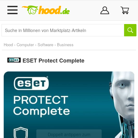
Hood
›
Computer
›
Software
›
Business
ESET Protect Complete
Doppelt antippen zum