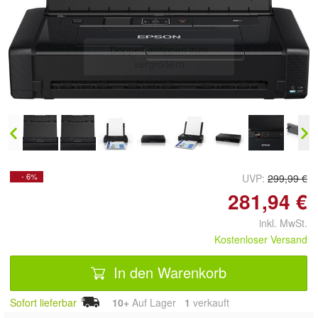
Doppelt antippen zum
vergrößern
- 6%
UVP:
299,99 €
281,94 €
inkl. MwSt.
Kostenloser Versand
In den Warenkorb
Sofort lieferbar
10+
Auf Lager
1
 verkauft