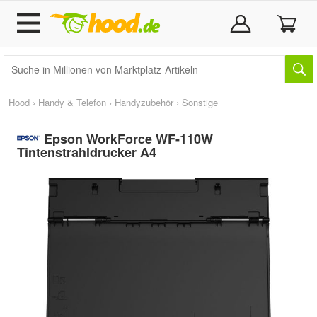
Hood
›
Handy & Telefon
›
Handyzubehör
›
Sonstige
Epson WorkForce WF-110W
Tintenstrahldrucker A4