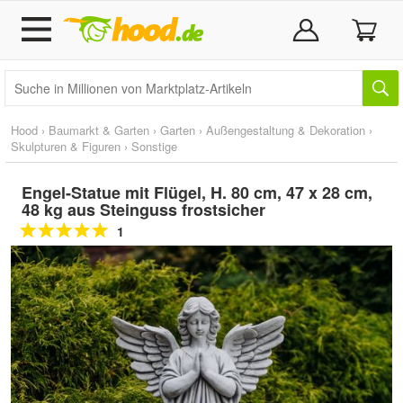
Hood
›
Baumarkt & Garten
›
Garten
›
Außengestaltung & Dekoration
›
Skulpturen & Figuren
›
Sonstige
Engel-Statue mit Flügel, H. 80 cm, 47 x 28 cm,
48 kg aus Steinguss frostsicher
1