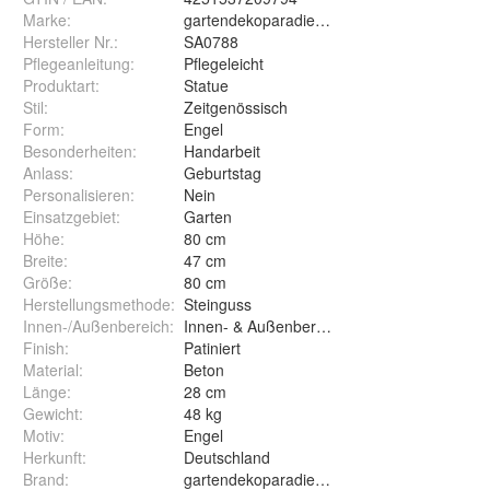
Marke:
gartendekoparadies.de
Hersteller Nr.:
SA0788
Pflegeanleitung
:
Pflegeleicht
Produktart
:
Statue
Stil
:
Zeitgenössisch
Form
:
Engel
Besonderheiten
:
Handarbeit
Anlass
:
Geburtstag
Personalisieren
:
Nein
Einsatzgebiet
:
Garten
Höhe
:
80 cm
Breite
:
47 cm
Größe
:
80 cm
Herstellungsmethode
:
Steinguss
Innen-/Außenbereich
:
Innen- & Außenbereich
Finish
:
Patiniert
Material
:
Beton
Länge
:
28 cm
Gewicht
:
48 kg
Motiv
:
Engel
Herkunft
:
Deutschland
Brand
:
gartendekoparadies.de