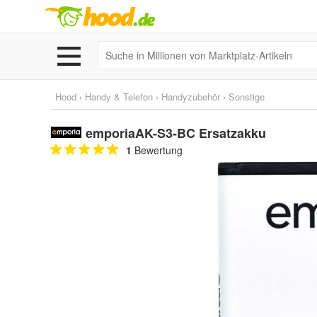
Hood
›
Handy & Telefon
›
Handyzubehör
›
Sonstige
emporiaAK-S3-BC Ersatzakku
1
Bewertung