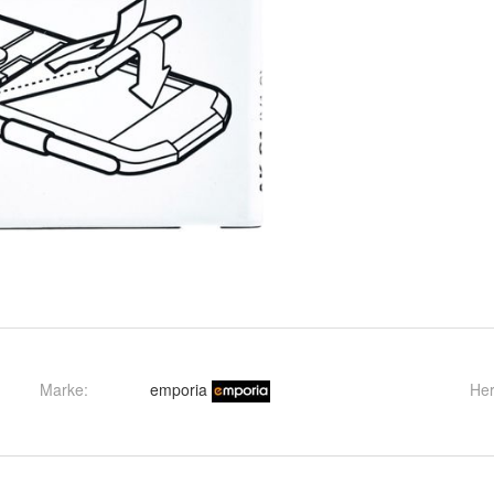
Marke:
emporia
Her