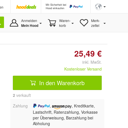
Mit Sicherheit bei
en
Hood einkaufen
Anmelden
Waren-
Merk-
Mein Hood
korb
zettel
25,49 €
inkl. MwSt.
Kostenloser Versand
In den Warenkorb
2
 verkauft
Zahlung
,
, Kreditkarte,
Lastschrift, Ratenzahlung, Vorkasse
per Überweisung, Barzahlung bei
Abholung