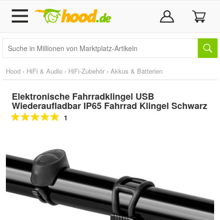
Hood
›
HiFi & Audio
›
HiFi-Zubehör
›
Akkus & Batterien
Elektronische Fahrradklingel USB
Wiederaufladbar IP65 Fahrrad Klingel Schwarz
1