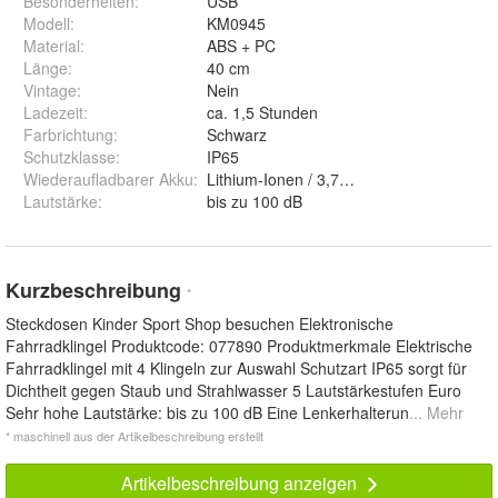
Besonderheiten
:
USB
Modell
:
KM0945
Material
:
ABS + PC
Länge
:
40 cm
Vintage
:
Nein
Ladezeit
:
ca. 1,5 Stunden
Farbrichtung
:
Schwarz
Schutzklasse
:
IP65
Wiederaufladbarer Akku
:
Lithium-Ionen / 3,7 V / 280 mAh
Lautstärke
:
bis zu 100 dB
Kurzbeschreibung
*
Steckdosen Kinder Sport Shop besuchen Elektronische
Fahrradklingel Produktcode: 077890 Produktmerkmale Elektrische
Fahrradklingel mit 4 Klingeln zur Auswahl Schutzart IP65 sorgt für
Dichtheit gegen Staub und Strahlwasser 5 Lautstärkestufen Euro
Sehr hohe Lautstärke: bis zu 100 dB Eine Lenkerhalterun
... Mehr
* maschinell aus der Artikelbeschreibung erstellt
Artikelbeschreibung anzeigen