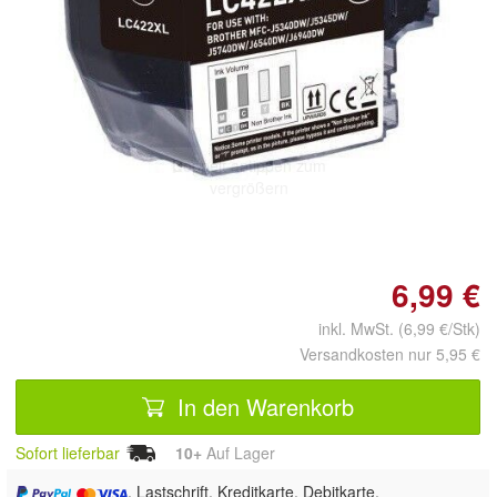
Doppelt antippen zum
vergrößern
6,99 €
inkl. MwSt. (6,99 €/Stk)
Versandkosten nur 5,95 €
In den Warenkorb
Sofort lieferbar
10+
Auf Lager
, Lastschrift, Kreditkarte, Debitkarte,