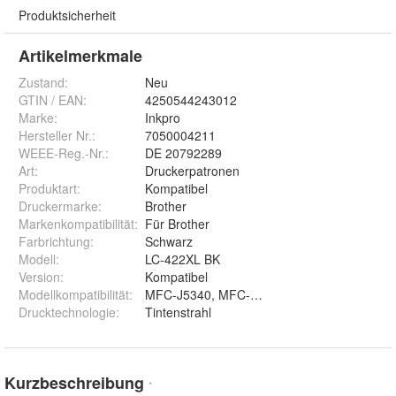
Produktsicherheit
Artikelmerkmale
Zustand:
Neu
GTIN / EAN:
4250544243012
Marke:
Inkpro
Hersteller Nr.:
7050004211
WEEE-Reg.-Nr.
:
DE 20792289
Art
:
Druckerpatronen
Produktart
:
Kompatibel
Druckermarke
:
Brother
Markenkompatibilität
:
Für Brother
Farbrichtung
:
Schwarz
Modell
:
LC-422XL BK
Version
:
Kompatibel
Modellkompatibilität
:
MFC-J5340, MFC-J5345, MFC-J5740, MFC-
Drucktechnologie
:
Tintenstrahl
Kurzbeschreibung
*