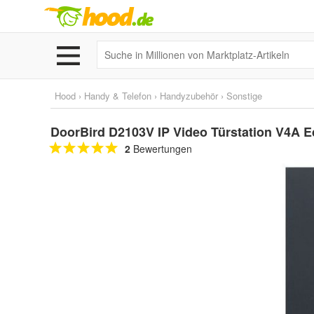
Hood
›
Handy & Telefon
›
Handyzubehör
›
Sonstige
DoorBird D2103V IP Video Türstation V4A E
2
Bewertungen