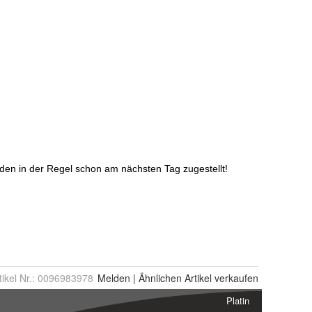
tikel Nr.:
0096983978
Melden
|
Ähnlichen
Artikel verkaufen
Platin