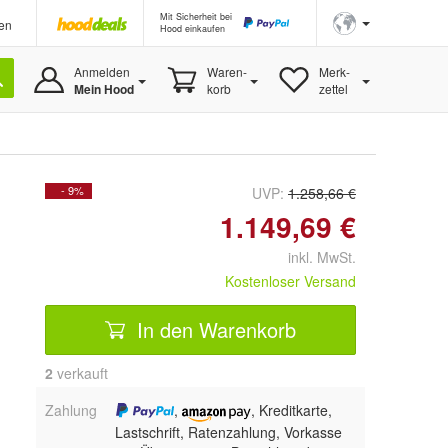
Mit Sicherheit bei
en
Hood einkaufen
Anmelden
Waren-
Merk-
Mein Hood
korb
zettel
- 9%
UVP:
1.258,66 €
1.149,69 €
inkl. MwSt.
Kostenloser Versand
In den Warenkorb
2
 verkauft
Zahlung
,
, Kreditkarte,
Lastschrift, Ratenzahlung, Vorkasse