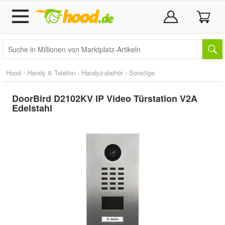
Hood
›
Handy & Telefon
›
Handyzubehör
›
Sonstige
DoorBird D2102KV IP Video Türstation V2A
Edelstahl