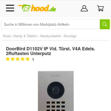
Hood
›
Handy & Telefon
›
Handyzubehör
›
Sonstige
DoorBird D1102V IP Vid. Türst. V4A Edels.
2Ruftasten Unterputz
1