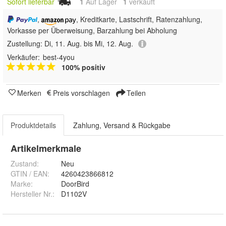
Sofort lieferbar
1
Auf Lager
1
 verkauft
,
, Kreditkarte, Lastschrift, Ratenzahlung,
Vorkasse per Überweisung, Barzahlung bei Abholung
Zustellung:
Di, 11. Aug. bis Mi, 12. Aug.
Verkäufer:
best-4you
100% positiv
Merken
Preis vorschlagen
Teilen
Produktdetails
Zahlung, Versand & Rückgabe
Artikelmerkmale
Zustand:
Neu
GTIN / EAN:
4260423866812
Marke:
DoorBird
Hersteller Nr.:
D1102V