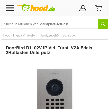
Hood
›
Handy & Telefon
›
Handyzubehör
›
Sonstige
DoorBird D1102V IP Vid. Türst. V2A Edels.
2Ruftasten Unterputz