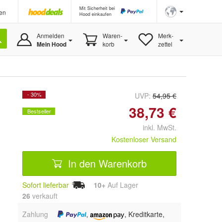
Mit Sicherheit bei
en
Hood einkaufen
Anmelden
Waren-
Merk-
Mein Hood
korb
zettel
- 30%
UVP:
54,95 €
38,73 €
Bestseller
inkl. MwSt.
Kostenloser Versand
In den Warenkorb
Sofort lieferbar
10+
Auf Lager
26
 verkauft
Zahlung
,
, Kreditkarte,