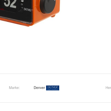
Marke:
Denver
Her