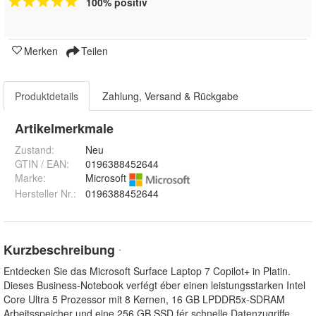
100% positiv
Merken
Teilen
Produktdetails
Zahlung, Versand & Rückgabe
Artikelmerkmale
Zustand:
Neu
GTIN / EAN:
0196388452644
Marke:
Microsoft
Hersteller Nr.:
0196388452644
Kurzbeschreibung
*
Entdecken Sie das Microsoft Surface Laptop 7 Copilot+ in Platin.
Dieses Business-Notebook verfégt éber einen leistungsstarken Intel
Core Ultra 5 Prozessor mit 8 Kernen, 16 GB LPDDR5x-SDRAM
Arbeitsspeicher und eine 256 GB SSD fér schnelle Datenzugriffe.