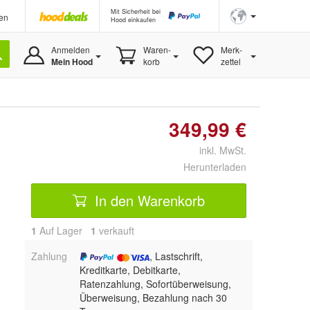
Mit Sicherheit bei
en
Hood einkaufen
Anmelden
Waren-
Merk-
Mein Hood
korb
zettel
349,99 €
inkl. MwSt.
Herunterladen
In den Warenkorb
1
Auf Lager
1
 verkauft
Zahlung
, Lastschrift,
Kreditkarte, Debitkarte,
Ratenzahlung, Sofortüberweisung,
Überweisung, Bezahlung nach 30