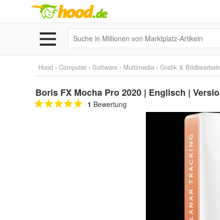
Hood
›
Computer
›
Software
›
Multimedia
›
Grafik & Bildbearbei
Boris FX Mocha Pro 2020 | Englisch | Version
1
Bewertung