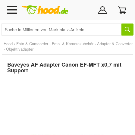
Hood
›
Foto & Camcorder
›
Foto- & Kamerazubehör
›
Adapter & Converter
›
Objektivadapter
Baveyes AF Adapter Canon EF-MFT x0,7 mit
Support