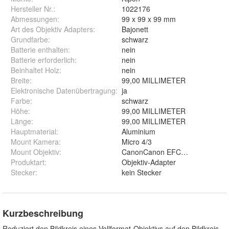
Hersteller Nr.:
1022176
Abmessungen
:
99 x 99 x 99 mm
Art des Objektiv Adapters
:
Bajonett
Grundfarbe
:
schwarz
Batterie enthalten
:
nein
Batterie erforderlich
:
nein
Beinhaltet Holz
:
nein
Breite
:
99,00 MILLIMETER
Elektronische Datenübertragung
:
ja
Farbe
:
schwarz
Höhe
:
99,00 MILLIMETER
Länge
:
99,00 MILLIMETER
Hauptmaterial
:
Aluminium
Mount Kamera
:
Micro 4/3
Mount Objektiv
:
CanonCanon EFCanon EF-SCa
Produktart
:
Objektiv-Adapter
Stecker
:
kein Stecker
Kurzbeschreibung
Reduziert den Bildkreis eines Vollformat-Objektivs auf den Bildkreis