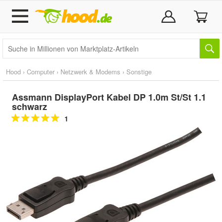
Hood
›
Computer
›
Netzwerk & Modems
›
Sonstige
Assmann DisplayPort Kabel DP 1.0m St/St 1.1
schwarz
1