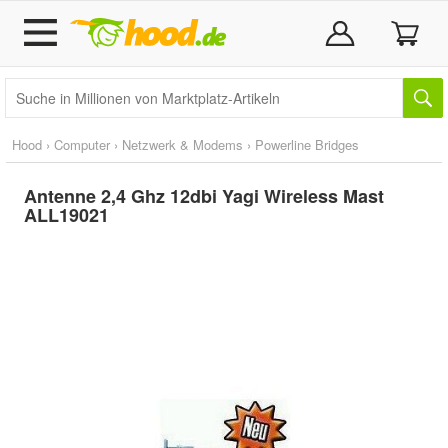
Hood
›
Computer
›
Netzwerk & Modems
›
Powerline Bridges
Antenne 2,4 Ghz 12dbi Yagi Wireless Mast
ALL19021