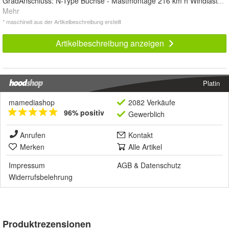
GradAnschluss: N-Type Buchse - Mastmontage 216 km h Windlast
...
Mehr
* maschinell aus der Artikelbeschreibung erstellt
Artikelbeschreibung anzeigen
Platin
mamediashop
2082 Verkäufe
96% positiv
Gewerblich
Anrufen
Kontakt
Merken
Alle Artikel
Impressum
AGB
&
Datenschutz
Widerrufsbelehrung
Produktrezensionen