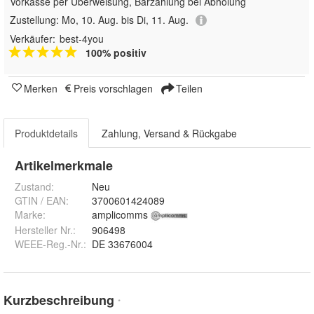
Vorkasse per Überweisung, Barzahlung bei Abholung
Zustellung:
Mo, 10. Aug. bis Di, 11. Aug.
Verkäufer:
best-4you
100% positiv
Merken
Preis vorschlagen
Teilen
Produktdetails
Zahlung, Versand & Rückgabe
Artikelmerkmale
Zustand:
Neu
GTIN / EAN:
3700601424089
Marke:
amplicomms
Hersteller Nr.:
906498
WEEE-Reg.-Nr.
:
DE 33676004
Kurzbeschreibung
*