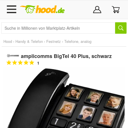
Hood
›
Handy & Telefon
›
Festnetz
›
Telefone, analog
amplicomms BigTel 40 Plus, schwarz
1