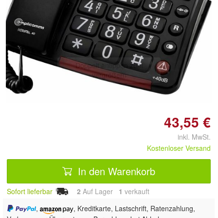
Doppelt antippen zum
vergrößern
43,55 €
inkl. MwSt.
Kostenloser Versand
In den Warenkorb
Sofort lieferbar
2
Auf Lager
1
 verkauft
,
, Kreditkarte, Lastschrift, Ratenzahlung,