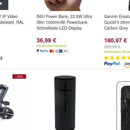
 IP Video
INIU Power Bank, 22.5W Ultra
Garmin Ersat
delstahl, RAL
Slim 10000mAh Powerbank
QuickFit 26m
Schnelllade-LED-Display
Carbon Grey
36,99 €
180,97 €
Kostenloser Versand
299,99 €
Kostenloser Vers
2
- 20%