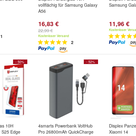
vollflächig für Samsung Galaxy
Samsung Gal
A56
16,83 €
11,96 €
Kostenloser Vers
22,99 €
1
Kostenloser Versand
2
- 50%
- 52%
las 10H
4smarts Powerbank VoltHub
Displex Panz
 S25 Edge
Pro 26800mAh QuickCharge
Xiaomi 14