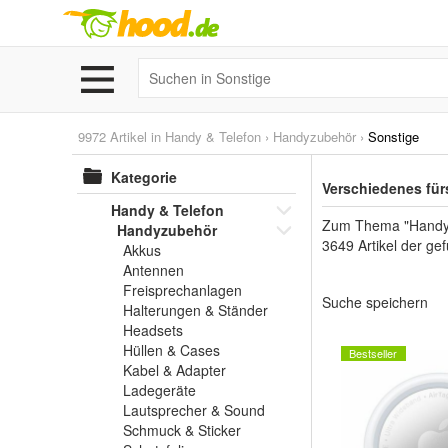
9972 Artikel in
Handy & Telefon
›
Handyzubehör
›
Sonstige
Kategorie
Verschiedenes für
Handy & Telefon
Zum Thema "Handy & 
Handyzubehör
3649 Artikel der ge
Akkus
Antennen
Freisprechanlagen
Suche speichern
Halterungen & Ständer
Headsets
Hüllen & Cases
Bestseller
Kabel & Adapter
Ladegeräte
Lautsprecher & Sound
Schmuck & Sticker