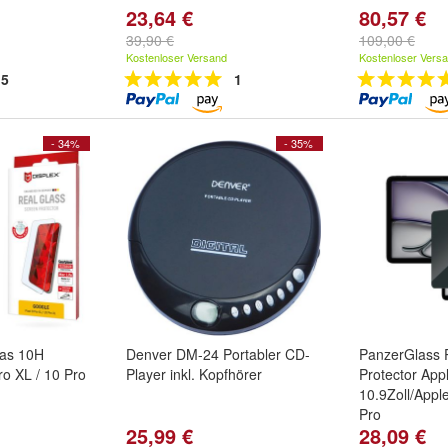
23,64 €
80,57 €
39,90 €
109,00 €
Kostenloser Versand
Kostenloser Vers
5
1
- 34%
- 35%
las 10H
Denver DM-24 Portabler CD-
PanzerGlass 
ro XL / 10 Pro
Player inkl. Kopfhörer
Protector App
10.9Zoll/Appl
Pro
25,99 €
28,09 €