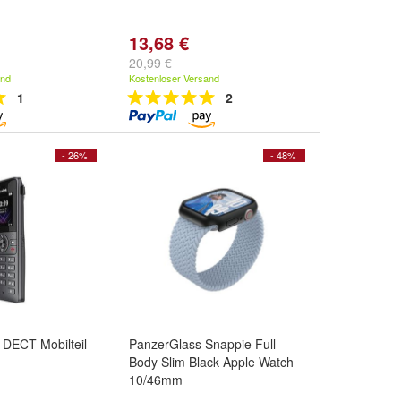
13,68 €
20,99 €
and
Kostenloser Versand
1
2
- 26%
- 48%
 DECT Mobilteil
PanzerGlass Snappie Full
Body Slim Black Apple Watch
10/46mm