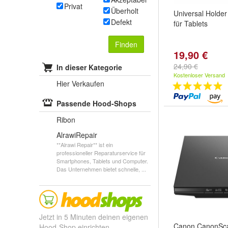
Privat
Überholt
Universal Holde
Defekt
für Tablets
Finden
19,90 €
24,90 €
In dieser Kategorie
Kostenloser Versand
Hier Verkaufen
Passende Hood-Shops
Ribon
AlrawiRepair
**Alrawi Repair** ist ein
professioneller Reparaturservice für
Smartphones, Tablets und Computer.
Das Unternehmen bietet schnelle, ...
Jetzt in 5 Minuten deinen eigenen
Canon CanonSca
Hood-Shop einrichten.