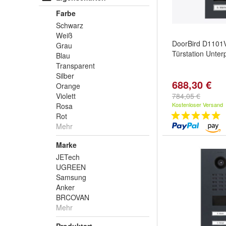
Farbe
Schwarz
Weiß
DoorBird D1101V
Grau
Türstation Unte
Blau
Transparent
Silber
688,30 €
Orange
Violett
784,05 €
Kostenloser Versand
Rosa
Rot
Mehr
Marke
JETech
UGREEN
Samsung
Anker
BRCOVAN
Mehr