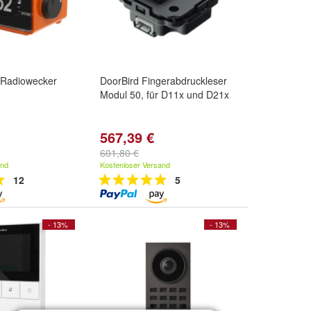
 Radiowecker
DoorBird Fingerabdruckleser
Modul 50, für D11x und D21x
567,39 €
601,80 €
and
Kostenloser Versand
12
5
- 13%
- 13%