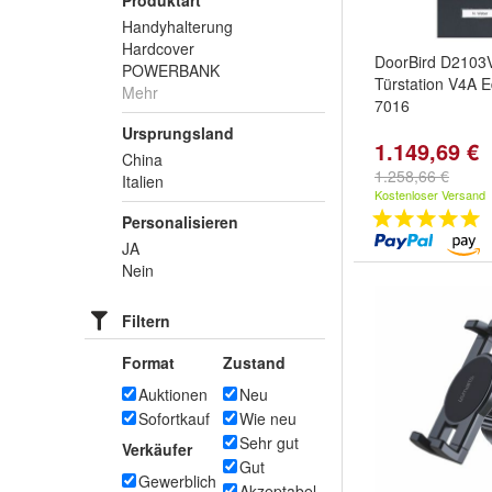
Produktart
Handyhalterung
Hardcover
DoorBird D2103V
POWERBANK
Türstation V4A E
Mehr
7016
Ursprungsland
1.149,69 €
China
1.258,66 €
Italien
Kostenloser Versand
Personalisieren
JA
Nein
Filtern
Format
Zustand
Auktionen
Neu
Sofortkauf
Wie neu
Sehr gut
Verkäufer
Gut
Gewerblich
Akzeptabel