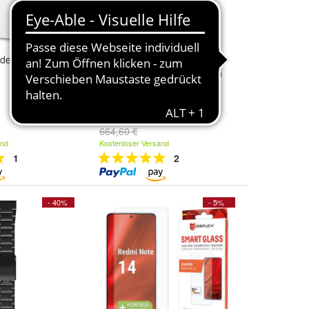
ideo Innenstation
DoorBird IP Video Türstation
D1100E Engineering Edition
579,00 €
664,60 €
and
Kostenloser Versand
1
2
- 40%
- 5%