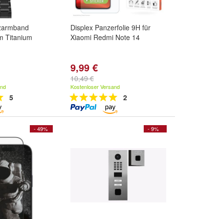
zarmband
Displex Panzerfolie 9H für
m Titanium
Xiaomi Redmi Note 14
9,99 €
10,49 €
and
Kostenloser Versand
5
2
- 49%
- 9%