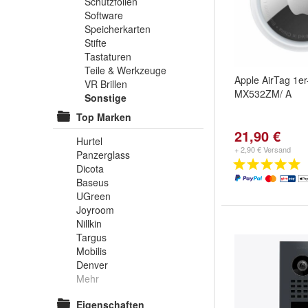
Schutzfolien
Software
Speicherkarten
Stifte
Tastaturen
Teile & Werkzeuge
Apple AirTag 1e
VR Brillen
MX532ZM/ A
Sonstige
Top Marken
21,90 €
Hurtel
+ 2,90 € Versand
Panzerglass
Dicota
Baseus
UGreen
Joyroom
Nillkin
Targus
Mobilis
Denver
Mehr
Eigenschaften