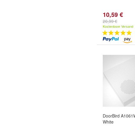
10,59 €
20,99 €
Kostenloser Versand
DoorBird A1061
White