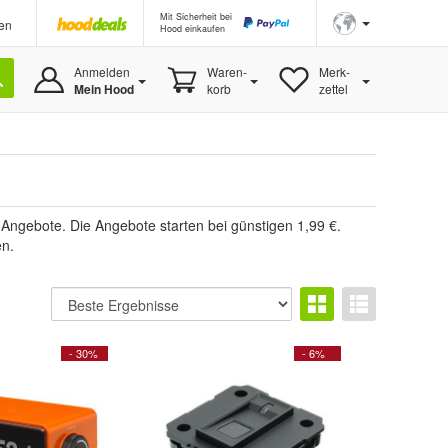
Mit Sicherheit bei
en
Hood einkaufen
Anmelden
Waren-
Merk-
Mein Hood
korb
zettel
Angebote. Die Angebote starten bei günstigen 1,99 €.
en.
- 30%
- 6%