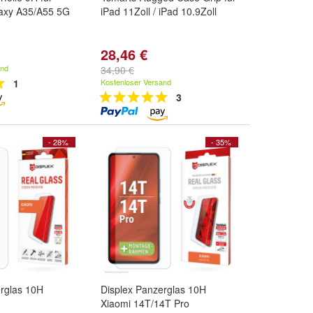
axy A35/A55 5G
iPad 11Zoll / iPad 10.9Zoll
28,46 €
and
34,90 €
1
Kostenloser Versand
3
- 28%
- 35%
erglas 10H
Displex Panzerglas 10H
Xiaomi 14T/14T Pro