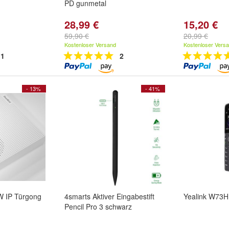
PD gunmetal
28,99 €
15,20 €
59,90 €
20,99 €
Kostenloser Versand
Kostenloser Vers
1
2
- 13%
- 41%
W IP Türgong
4smarts Aktiver Eingabestift
Yealink W73H
Pencil Pro 3 schwarz