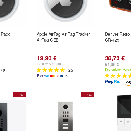
r-Pack
Apple AirTag Air Tag Tracker
Denver Retro
AirTag GEB
CR-425
19,90 €
38,73 €
+ 2,90 € Versand
54,95 €
70
25
Kostenloser Vers
- 12%
- 14%