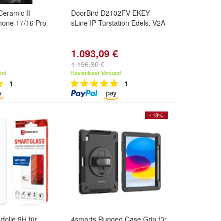
eramic II
DoorBird D2102FV EKEY
hone 17/16 Pro
sLine IP Türstation Edels. V2A
1.093,09 €
1.196,30 €
and
Kostenloser Versand
1
1
- 18%
folie 9H für
4smarts Rugged Case Grip für