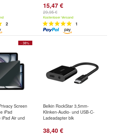
15,47 €
29,95 €
and
Kostenloser Versand
2
1
- 38%
Privacy Screen
Belkin RockStar 3,5mm-
le iPad
Klinken-Audio- und USB-C-
e iPad Air und
Ladeadapter blk
38,40 €