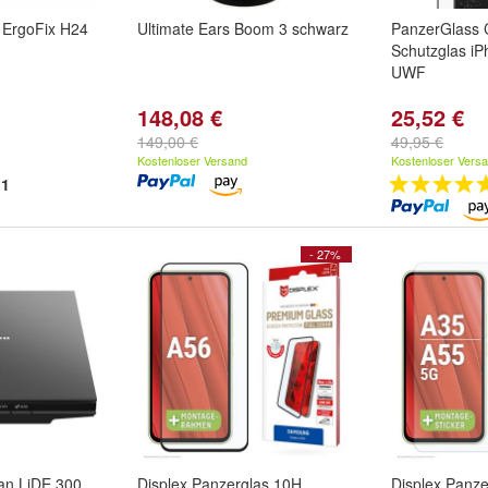
r ErgoFix H24
Ultimate Ears Boom 3 schwarz
PanzerGlass C
Schutzglas iP
UWF
148,08 €
25,52 €
149,00 €
49,95 €
Kostenloser Versand
Kostenloser Vers
1
- 27%
n LiDE 300
Displex Panzerglas 10H
Displex Panzer